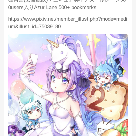
0users入りAzur Lane 500+ bookmarks
https://www.pixiv.net/member_illust.php?mode=medi
um&illust_id=75039180