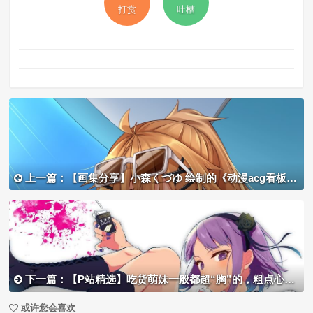
打赏
吐槽
上一篇：【画集分享】小森くづゆ 绘制的《动漫acg看板娘》泳装少女
下一篇：【P站精选】吃货萌妹一般都超“胸”的，粗点心战争《枝垂萤》高清墙纸！
或许您会喜欢