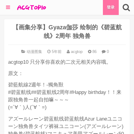
登录
【画集分享】Gyaza伽莎 绘制的《碧蓝航
线》2周年 独角兽
动漫图集
5年前
acgtop
86
0
acgtop10 只分享你喜欢的二次元相关内容哦。
原文：
碧藍航線2週年！-獨角獸
#碧蓝航线##碧蓝航线2周年#Happy birthday！！来
跟独角兽一起自拍嘛～～～
(=´∀｀)人(´∀｀=) ​​​​
アズールレーン碧蓝航线碧蓝航线Azur Laneユニコ
ーン独角兽タイツ裤袜ユニコーン(アズールレーン)
独角兽(碧蓝航线)マニキュア美甲アズールレーン50