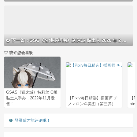
下一篇：GSC《名侦探柯南》灰原哀 黏土人 2020 年 2 月发售
或许您会喜欢
GSAS《猫之城》特莉丝 Q版
黏土人手办，2022年11月发
【Pixiv每日精选】插画师 チ
【P
售！
ノマロン🌰美图（第三弹）
ot
登录后才能评论哦！