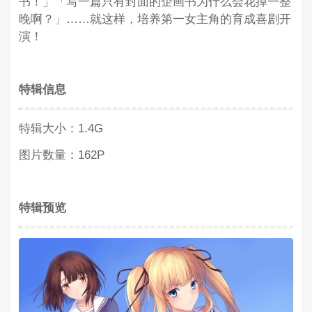
书！」「写一篇只有封面的企画书为什么会花掉一整
晚啊？」……就这样，培养第一女主角的育成喜剧开
演！
特辑信息
特辑大小：1.4G
图片数量：162P
特辑预览