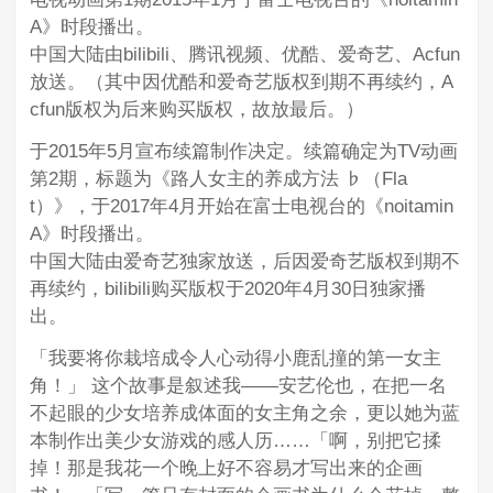
A》时段播出。
中国大陆由bilibili、腾讯视频、优酷、爱奇艺、Acfun
放送。（其中因优酷和爱奇艺版权到期不再续约，A
cfun版权为后来购买版权，故放最后。）
于2015年5月宣布续篇制作决定。续篇确定为TV动画
第2期，标题为《路人女主的养成方法 ♭（Fla
t）》，于2017年4月开始在富士电视台的《noitamin
A》时段播出。
中国大陆由爱奇艺独家放送，后因爱奇艺版权到期不
再续约，bilibili购买版权于2020年4月30日独家播
出。
「我要将你栽培成令人心动得小鹿乱撞的第一女主
角！」 这个故事是叙述我——安艺伦也，在把一名
不起眼的少女培养成体面的女主角之余，更以她为蓝
本制作出美少女游戏的感人历……「啊，别把它揉
掉！那是我花一个晚上好不容易才写出来的企画