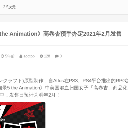
2.5次元
the Animation》高卷杏预手办定2021年2月发售
5年前
acgtop
128
0
。
(ドラゴンクラフト)原型制作，自Atlus在PS3、PS4平台推出的RP
 the Animation》中美国混血归国女子「高卷杏」商品
始预购中，发售日预计为明年2月！