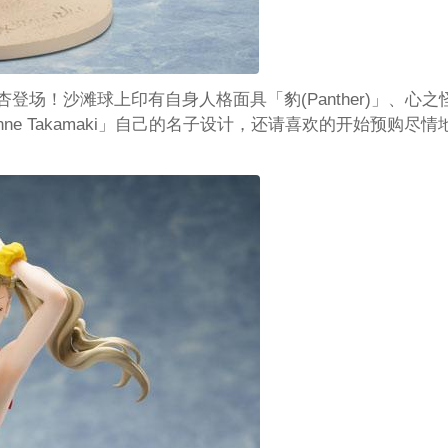
泳装的杏登场！沙滩球上印有自身人格面具「豹(Panther)」、心之
ne Takamaki」自己的名子设计，还请喜欢的开始预购尽情