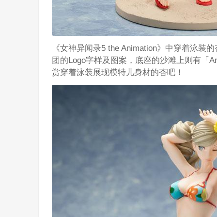
《女神异闻录5 the Animation》中穿着
团的Logo字样及图案，底座的沙滩上则有「An
赏穿着泳装展现模特儿身材的杏吧！