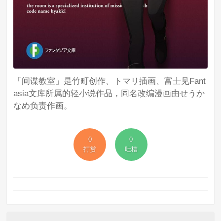
「间谍教室」是竹町创作、トマリ插画、富士见Fant
asia文库所属的轻小说作品，同名改编漫画由せうか
なめ负责作画。
0
0
打赏
吐槽