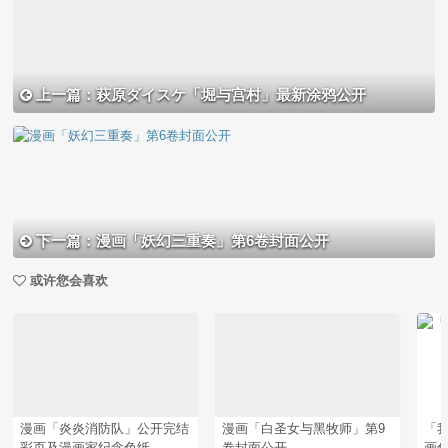
上一篇：萩原ダイスケ「堀与宫村」最新涂鸦公开
下一篇：漫画「妖幻三重奏」第6卷封面公开
或许您会喜欢
漫画「炎炎消防队」公开完结
漫画「白圣女与黑牧师」第9
「
彩页及漫画家纪念色纸
卷封面公开
画化