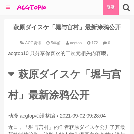
登录
萩原ダイスケ「堀与宫村」最新涂鸦公开
ACG资讯
5年前
acgtop
172
0
acgtop10 只分享你喜欢的二次元相关内容哦。
萩原ダイスケ「堀与宫
村」最新涂鸦公开
动漫
acgtop动漫整编
▪
2021-09-02 09:28:04
近日，「堀与宫村」的作者萩原ダイスケ公开了其最