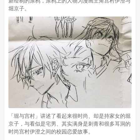
新绘制的涂鸦，涂鸦上的人物为漫画主角宫村伊澄与
堀京子。
「堀与宫村」讲述了看起来很时尚、却是持家女的堀
京子，与看似是宅男、其实满身是刺青和很多耳洞的
时尚宫村伊澄之间的校园恋爱故事。