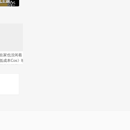
题怀表
在家也没闲着！《日本艺人
【Cosplay欣赏】日本隐乳
【P站
低成本Cos》嘴里咬个竹轮
系樱花妹美东澪美图赏 脱
双马尾
就变祢豆子！
下衣服立刻就爱了
了！30