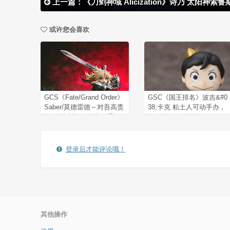
上一篇：《刀剑神域 Alicization》诗乃 太阳神索鲁斯 1/8 
或许您会喜欢
GCS《Fate/Grand Order》
GSC《国王排名》波吉&#0
Saber/莫德雷德～对吾高贵
38;卡克 粘土人可动手办，
父王的反叛～1/7比例手
2022年11月发售
办，预计于2022年09月发
售！
登录后才能评论哦！
其他操作