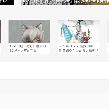
手办开定
下一篇：「新世纪福音战士」官方推出限量版初号机主
GSC《明日方舟》银灰 Q
APEX-TOYS《崩坏3rd》
版 粘土人可动手办
琪亚娜空之律者‧泉之精灵1/
8 手办