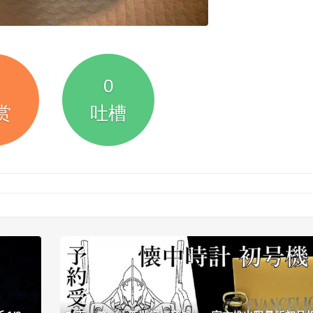
0
赏
吐槽