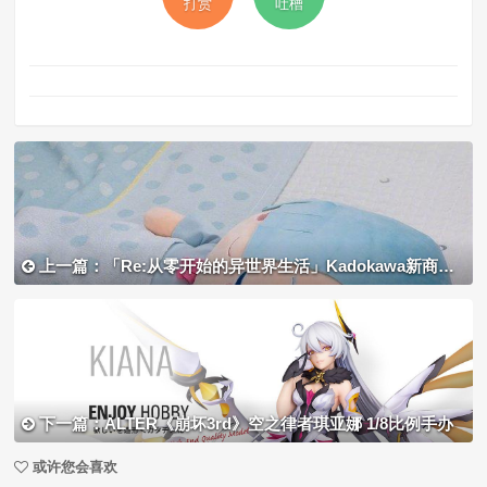
打赏
吐槽
上一篇：「Re:从零开始的异世界生活」Kadokawa新商品“蕾姆安眠布偶”
下一篇：ALTER《崩坏3rd》空之律者琪亚娜 1/8比例手办
或许您会喜欢