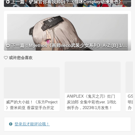
上一篇：铲屎官你看我帅吗？《猫咪Cosplay动漫角色》太萌啦快来撸猫啊！
下一篇：Myethos《画师neco武装少女系列》A-Z:[B] 1/7 手办开定
或许您会喜欢
ANIPLEX《鬼灭之刃》灶门
GS
威严的大小姐！《东方Project
炭治郎 全集中彩色ver. 1/8比
明日
》蕾米莉亚 香霖堂手办开定
例手办，2023年1月发售！
办，
登录后才能评论哦！