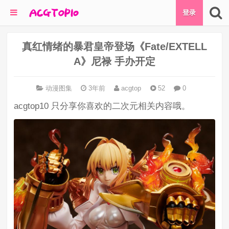
登录
真红情绪的暴君皇帝登场《Fate/EXTELL
A》尼禄 手办开定
动漫图集
3年前
acgtop
52
0
acgtop10 只分享你喜欢的二次元相关内容哦。