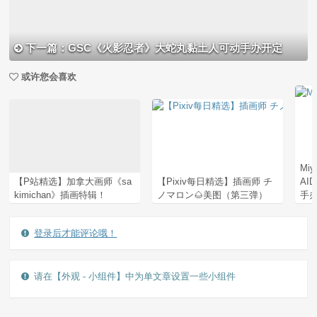
下一篇：GSC《火影忍者》大蛇丸黏土人可动手办开定
或许您会喜欢
Mi
【P站精选】加拿大画师《sa
【Pixiv每日精选】插画师 チ
AI
kimichan》插画特辑！
ノマロン🌰美图（第三弹）
手办
登录后才能评论哦！
请在【外观 - 小组件】中为单文章设置一些小组件