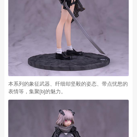
本系列的象征武器、纤细却坚毅的姿态、带点忧愁的
表情等，集聚[b]的魅力。