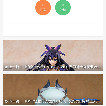
0
0
打赏
吐槽
上一篇：《约会大作战DATE A LIVE》夜刀神十香灵装Ver.手办开定
下一篇：《GSC怪物猎人世界》猎人♀冥灯龙β装 粘土人 普通版/豪华版 11月13日开订 ​​​​