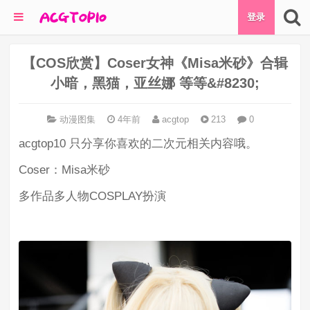
登录
【COS欣赏】Coser女神《Misa米砂》合辑
小暗，黑猫，亚丝娜 等等&#8230;
动漫图集
4年前
acgtop
213
0
acgtop10 只分享你喜欢的二次元相关内容哦。
Coser：Misa米砂
多作品多人物COSPLAY扮演