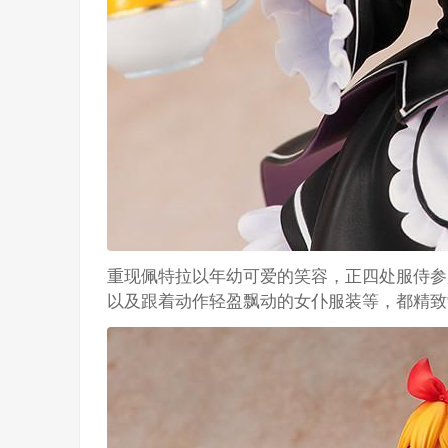
重现佩特拉以年幼可爱的笑容，正四处服侍参
以及跟着动作轻盈飘动的女仆服装等，都精致