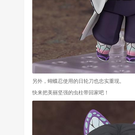
另外，蝴蝶忍使用的日轮刀也忠实重现。
快来把美丽坚强的虫柱带回家吧！