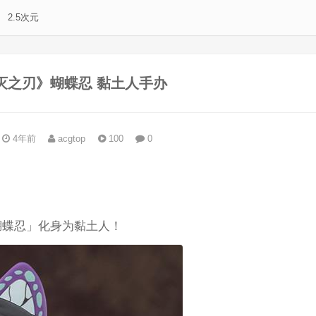
2.5次元
灭之刃》蝴蝶忍 黏土人手办
4年前
acgtop
100
0
。
蝴蝶忍」化身为黏土人！