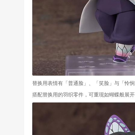
替换用表情有「普通脸」、「笑脸」与「怜悯
搭配替换用的羽织零件，可重现如蝴蝶般展开