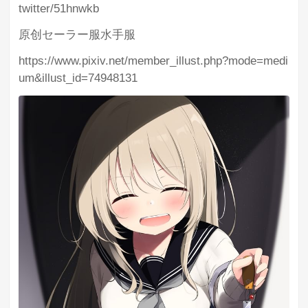
twitter/51hnwkb
原创セーラー服水手服
https://www.pixiv.net/member_illust.php?mode=medi
um&illust_id=74948131