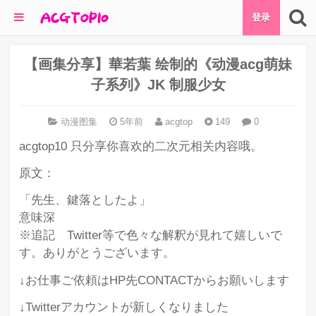
登录
【画集分享】華若葉 绘制的《动漫acg萌妹
子系列》JK 制服少女
动漫图集
5年前
acgtop
149
0
acgtop10 只分享你喜欢的二次元相关内容哦。
原文：
「先生、鍵落としたよ」
意味深
※追記 Twitter等で色々な解釈が見れて嬉しいで
す。ありがとうございます。
↓お仕事ご依頼はHP先CONTACTからお願いします
↓Twitterアカウントが新しくなりました