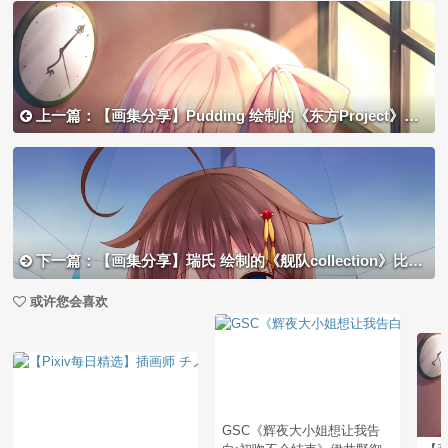
上一篇：【画集分享】Pudding 绘制的《东方Project》芙兰朵露・斯卡蕾特
下一篇：【画集分享】瑞氏 绘制的《舰队collection》比基尼 时雨
或许您会喜欢
GSC《辉夜大小姐想让我告