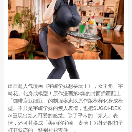
出自超人气漫画《宇崎学妹想要玩！》，女主角「宇
崎花」化身成模型！原作漫画第3集的封面插画配上
「咖啡店亚细亚」的制服姿态以原作版模样化身成模
型。不只是宇崎学妹的烦人表情，也把SUGOI-DEK
AI重现出烦人可爱的感觉。除了平常的「烦人」表
情，还可替换成「美丽的宇崎」表情！另外还附扣子
打开状态的「特别衬衫零件」。