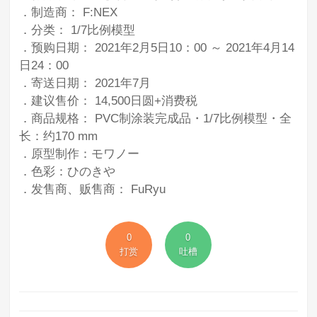
．制造商： F:NEX
．分类： 1/7比例模型
．预购日期： 2021年2月5日10：00 ～ 2021年4月14
日24：00
．寄送日期： 2021年7月
．建议售价： 14,500日圆+消费税
．商品规格： PVC制涂装完成品・1/7比例模型・全
长：约170 mm
．原型制作：モワノー
．色彩：ひのきや
．发售商、贩售商： FuRyu
0
0
打赏
吐槽