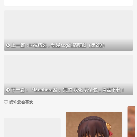
上一篇：K站精选，动漫acg高清萌图（第2期）
下一篇：『Menhera酱 』完整 汉化 表情包，网盘下载！
或许您会喜欢