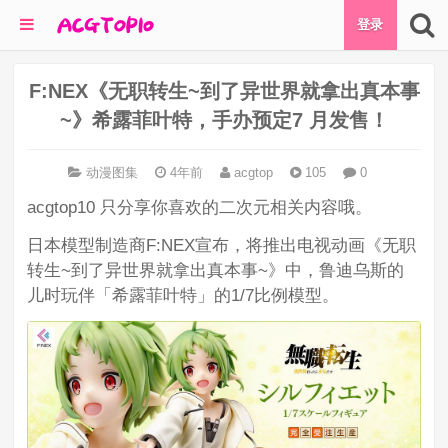
登录
F:NEX《无职转生~到了异世界就拿出真本事
~》希露菲叶特，手办预定7 月发售！
动漫图集
4年前
acgtop
105
0
acgtop10 只分享你喜欢的二次元相关内容哦。
日本模型制造商F:NEX宣布，将推出电视动画《无职
转生~到了异世界就拿出真本事~》中，鲁迪乌斯的
儿时玩伴「希露菲叶特」的1/7比例模型。