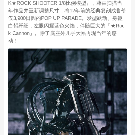
K★ROCK SHOOTER 1/8比例模型』，藉由扫描当
年作品并重新调整尺寸，将12年前的经典复刻成售价
仅3,900日圆的POP UP PARADE。发型跃动、身躯
白皙纤细，左眼闪耀蓝色火焰，伴随巨大的「★Roc
k Cannon」。除了底座外几乎大幅再现当年的感
动！