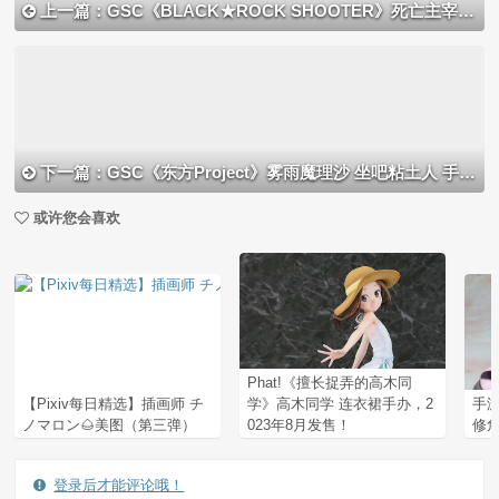
上一篇：GSC《BLACK★ROCK SHOOTER》死亡主宰 手办预计于2021年11月发售的消息！
下一篇：GSC《东方Project》雾雨魔理沙 坐吧粘土人 手办开定
或许您会喜欢
Phat!《擅长捉弄的高木同
【Pixiv每日精选】插画师 チ
学》高木同学 连衣裙手办，2
手游《
ノマロン🌰美图（第三弹）
023年8月发售！
修
登录后才能评论哦！