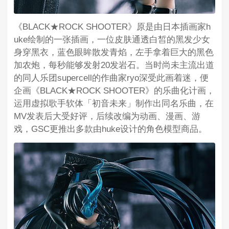
《BLACK★ROCK SHOOTER》原是由日本插画家h
uke绘制的一张插画，一位皮肤通透白皙的黑发少女
身穿黑衣，蓝色眼眸散发青焰，左手拿着巨大的黑色
加农炮，每秒能够发射20发岩石。当时尚未主流出道
的同人乐团supercell的作曲家ryo深受此画着迷，便
企画《BLACK★ROCK SHOOTER》的乐曲化计画，
运用虚拟歌手软体「初音未来」制作出同名乐曲，在
MV发表后大受好评，后续改编为动画、漫画、游
戏，GSC更推出多款由huke设计的角色模型商品。