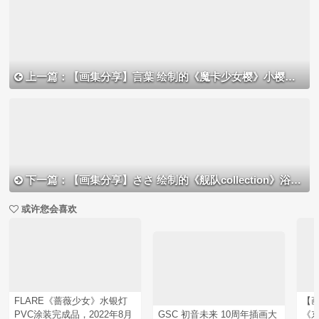
上一篇：【画集分享】言葉 绘制的《魔卡少女樱》小樱与知世
下一篇：【画集分享】ささ 绘制的《舰队collection》浴衣榛名
或许您会喜欢
FLARE《蔷薇少女》水银灯
【画
PVC涂装完成品，2022年8月
GSC 初音未来 10周年插画大
《东