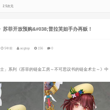
2.5次元
》苏菲开放预购&#038;普拉芙妲手办再贩！
5年前
acgtop
156
0
。
金术士」系列《苏菲的链金工房～不可思议书的链金术士～》中