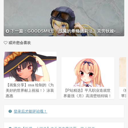
下一篇：GOODSMILE「战翼的希格德莉法」克劳狄娅•布拉福德1/7手办开订
或许您会喜欢
【画集分享】osa 绘制的《为
美好的世界献上祝福！》泳装
【P站精选】平凡职业造就世
《
惠惠
界最强《月》高清壁纸特辑！
苹果
登录后才能评论哦！