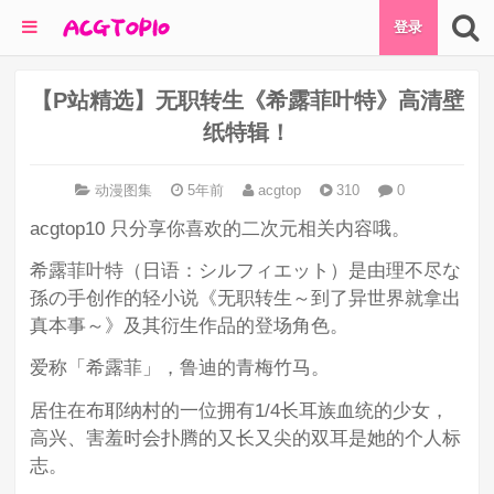
登录
【P站精选】无职转生《希露菲叶特》高清壁
纸特辑！
动漫图集
5年前
acgtop
310
0
acgtop10 只分享你喜欢的二次元相关内容哦。
希露菲叶特（日语：シルフィエット）是由理不尽な
孫の手创作的轻小说《无职转生～到了异世界就拿出
真本事～》及其衍生作品的登场角色。
爱称「希露菲」，鲁迪的青梅竹马。
居住在布耶纳村的一位拥有1/4长耳族血统的少女，
高兴、害羞时会扑腾的又长又尖的双耳是她的个人标
志。