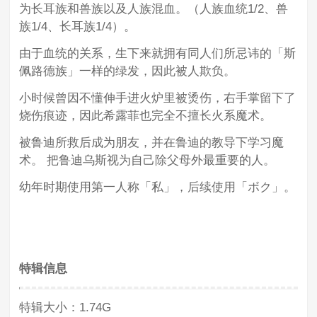
为长耳族和兽族以及人族混血。（人族血统1/2、兽
族1/4、长耳族1/4）。
由于血统的关系，生下来就拥有同人们所忌讳的「斯
佩路德族」一样的绿发，因此被人欺负。
小时候曾因不懂伸手进火炉里被烫伤，右手掌留下了
烧伤痕迹，因此希露菲也完全不擅长火系魔术。
被鲁迪所救后成为朋友，并在鲁迪的教导下学习魔
术。 把鲁迪乌斯视为自己除父母外最重要的人。
幼年时期使用第一人称「私」，后续使用「ボク」。
特辑信息
特辑大小：1.74G