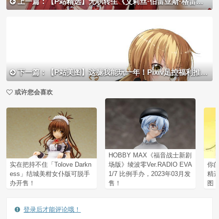
上一篇：【P站精选】无职转生《艾莉丝·伯雷亚斯·格雷拉特》高清壁纸特辑！
下一篇：【P站美图】这腿我能玩一年！Pixiv足控福利推荐！
或许您会喜欢
HOBBY MAX《福音战士新剧
实在把持不住「Tolove Darkn
场版》绫波零Ver.RADIO EVA
你的
ess」结城美柑女仆版可脱手
1/7 比例手办，2023年03月发
精选
办开售！
售！
图
登录后才能评论哦！