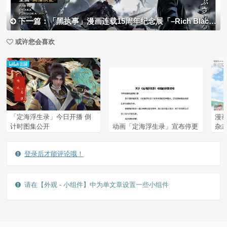
下一篇：「黑执事」漫画连载15周年纪念展「–Rich Black–」商品公开
或许您会喜欢
「定海浮生录」今日开播 倒
漫
计时图集公开
动画「定海浮生录」宣布停更
杂
登录后才能评论哦！
请在【外观 - 小组件】中为单文章设置一些小组件