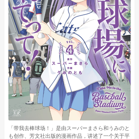
「带我去棒球场！」是由スーパーまさら和うみのと
も创作、芳文社出版的漫画作品，讲述了一个关于平