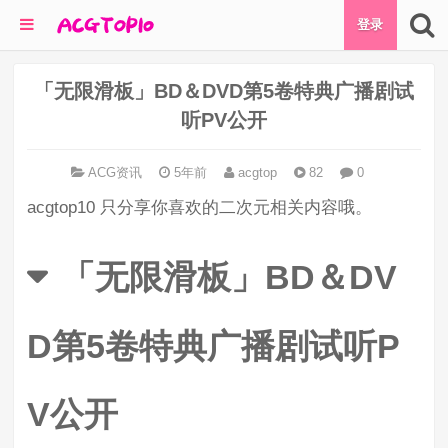
登录
「无限滑板」BD＆DVD第5卷特典广播剧试
听PV公开
ACG资讯
5年前
acgtop
82
0
acgtop10 只分享你喜欢的二次元相关内容哦。
「无限滑板」BD＆DV
D第5卷特典广播剧试听P
V公开