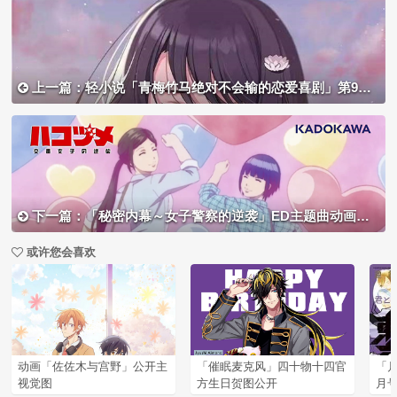
上一篇：轻小说「青梅竹马绝对不会输的恋爱喜剧」第9卷封面图公开
下一篇：「秘密内幕～女子警察的逆袭」ED主题曲动画MV公开
或许您会喜欢
动画「佐佐木与宫野」公开主
「催眠麦克风」四十物十四官
「月
视觉图
方生日贺图公开
月