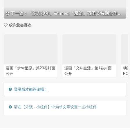
下一篇：「东方少年」&times;「魔笛」万圣节特别合作视觉图公开
或许您会喜欢
漫画「伊甸星原」第20卷封面
漫画「义妹生活」第1卷封面
动
公开
公开
PO
登录后才能评论哦！
请在【外观 - 小组件】中为单文章设置一些小组件