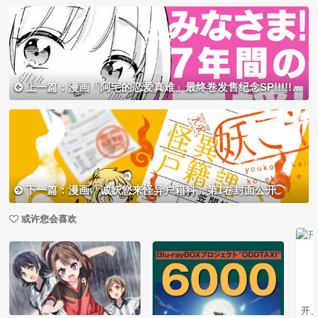
上一篇：漫画「阿宅的恋爱真难」最终卷发售纪念SP!!!!!!!!PV公开
下一篇：漫画「诚妖您来怪异户籍科」第1卷封面公开
或许您会喜欢
开