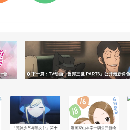
觉图公开
下一篇：TV动画「鲁邦三世 PART6」公开最新角色PV「次元
「死神少爷与黑女仆」第十
漫画家山本崇一朗公开新绘