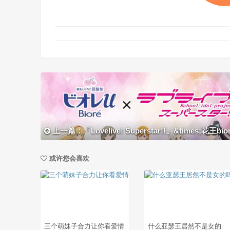
上一篇：「Lovelive! Superstar!!」&times;花王biore合作视
或许您会喜欢
三个萌妹子合力让你看爱情
什么亚瑟王居然不是女的