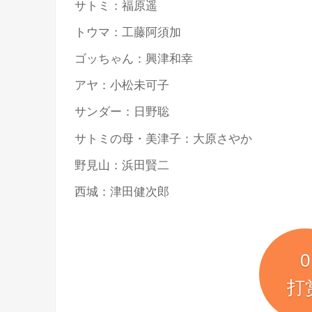
サトミ：福原遥
トウマ：工藤阿須加
ゴッちゃん：興津和幸
アヤ：小松未可子
サンダー：日野聡
サトミの母・美津子：大原さやか
野見山：浜田賢二
西城：津田健次郎
0
打