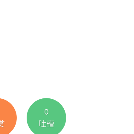
0
赏
吐槽