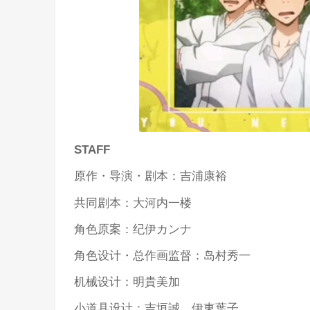
STAFF
原作・导演・剧本：吉浦康裕
共同剧本：大河内一楼
角色原案：纪伊カンナ
角色设计・总作画监督：岛村秀一
机械设计：明貴美加
小道具设计：吉垣誠、伊東葉子