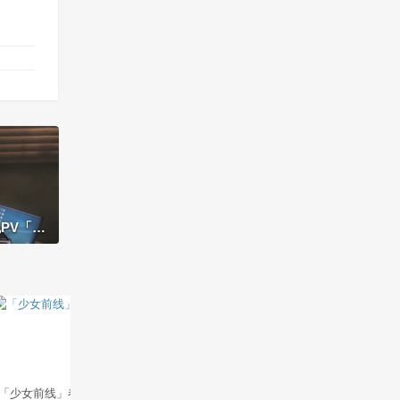
大介篇」
「少女前线」春田「静享芳
我赚不到钱怎么想都是事务
「刀剑神