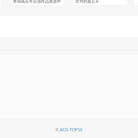
本动画百年百强作品票选中
式书封面公开
间结果公布
©
ACG-TOP10