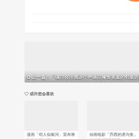
上一篇：「偶尔会用俄语小声嘀咕掩饰害羞的邻桌的阿莉娅同学」发布人
或许您会喜欢
漫画「邻人似银河」宣布将
动画电影「乔西的虎与鱼」