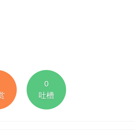
0
赏
吐槽