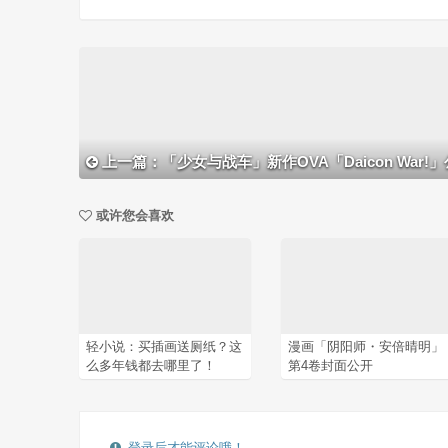
上一篇：「少女与战车」新作OVA「Daicon War!」公开最新人设图
或许您会喜欢
轻小说：买插画送厕纸？这
漫画「阴阳师・安倍晴明」
么多年钱都去哪里了！
第4卷封面公开
登录后才能评论哦！