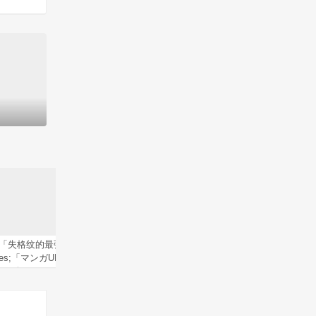
「失格纹的最强贤者」&tim
「无职转生～洛琪希也要拿
TV动
es;「マンガUP!」联动宣传
出真本事～」第9卷封面公
夜」正
CM公开
开