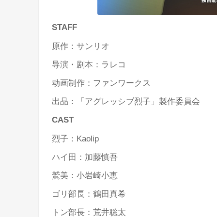
STAFF
原作：サンリオ
导演・剧本：ラレコ
动画制作：ファンワークス
出品：「アグレッシブ烈子」製作委員会
CAST
烈子：Kaolip
ハイ田：加藤慎吾
鷲美：小岩崎小恵
ゴリ部長：鶴田真希
トン部長：荒井聡太