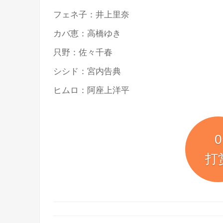
フェネ子：井上里奈
カバ恵：高橋ゆき
只野：佐々千春
シシド：宮内告典
ヒムロ：阿座上洋平
0
打