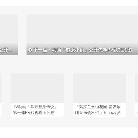
与剧照
下一篇：动画「超级小偷」公开先导PV及视觉图
TV动画「幕末替身传说」
「紫罗兰永恒花园 管弦乐
第一弹PV和视觉图公布
团音乐会2021」Blu-ray发
售日期确定