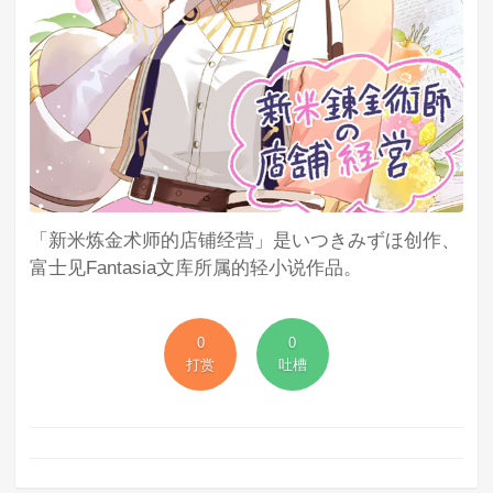
「新米炼金术师的店铺经营」是いつきみずほ创作、
富士见Fantasia文库所属的轻小说作品。
0
0
打赏
吐槽