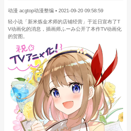
动漫
acgtop动漫整编
▪
2021-09-20 09:58:59
轻小说「新米炼金术师的店铺经营」于近日宣布了T
V动画化的消息，插画师ふーみ公开了本作TV动画化
的贺图。