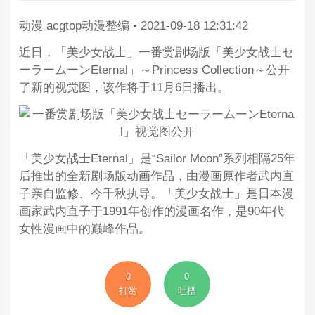
动漫
acgtop动漫整编
▪
2021-09-18 12:31:42
近日，「美少女战士」一番赏剧场版「美少女战士セ
ーラームーンEternal」～Princess Collection～公开
了新的视觉图，该作将于11月6日播出。
「美少女战士Eternal」是“Sailor Moon”系列相隔25年
后推出的全新剧场版动画作品，由漫画原作者武内直
子亲自监修、今千秋执导。「美少女战士」是日本漫
画家武内直子于1991年创作的漫画名作，是90年代
女性漫画中的巅峰作品。
0
0
打赏
吐槽