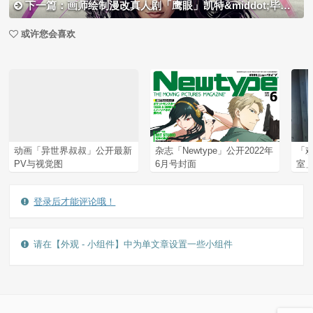
下一篇：画师绘制漫改真人剧「鹰眼」凯特&middot;毕肖普公开
或许您会喜欢
动画「异世界叔叔」公开最新
杂志「Newtype」公开2022年
「
PV与视觉图
6月号封面
室
登录后才能评论哦！
请在【外观 - 小组件】中为单文章设置一些小组件