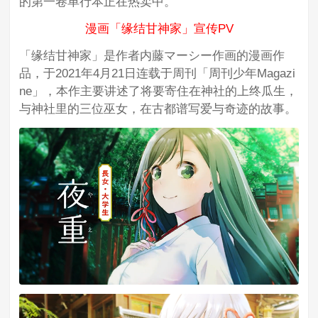
的第一卷单行本正在热卖中。
漫画「缘结甘神家」宣传PV
「缘结甘神家」是作者内藤マーシー作画的漫画作
品，于2021年4月21日连载于周刊「周刊少年Magazi
ne」，本作主要讲述了将要寄住在神社的上终瓜生，
与神社里的三位巫女，在古都谱写爱与奇迹的故事。