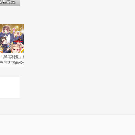
插图公开
「黑塔利亚」最新公式角色
「月刊G Fantasy」2022年
轻小说
书最终封面公开
3月号封面公开
3卷封