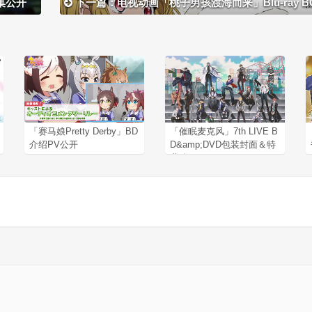
集公开
下一篇：电视动画「桃子男孩渡海而来」Blu-ray BOX 封面
「赛马娘Pretty Derby」BD
「催眠麦克风」7th LIVE B
介绍PV公开
D&amp;DVD包装封面＆特
典公开