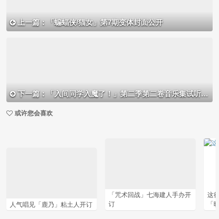
上一篇：「蝙蝠侠/猫女」第7期变体封面公开
下一篇：「入间同学入魔了！」第二季第二卷音乐集试听片段公开
或许您会喜欢
「咒术回战」七海建人手办开
这很
人气唱见「鹿乃」粘土人开订
订
「