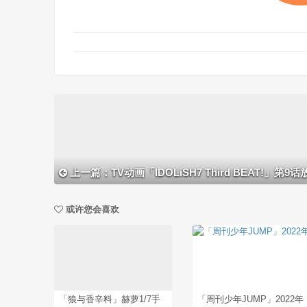
上一篇：TV动画「IDOLiSH7 Third BEAT!」第9话放送
或许您会喜欢
「狼与香辛料」赫萝1/7手
「周刊少年JUMP」2022年