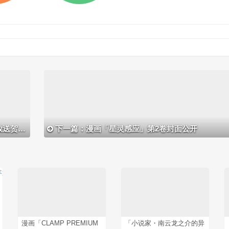
贺图公开
下一篇：漫画「星灵感应」第2卷封面公开
漫画「CLAMP PREMIUM
「小说家・南云龙之介的异