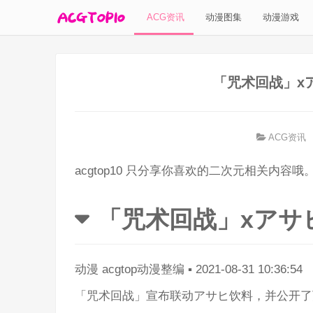
ACG资讯
动漫图集
动漫游戏
「咒术回战」x
ACG资讯
acgtop10 只分享你喜欢的二次元相关内容哦
「咒术回战」xアサ
动漫
acgtop动漫整编
▪
2021-08-31 10:36:54
「咒术回战」宣布联动アサヒ饮料，并公开了