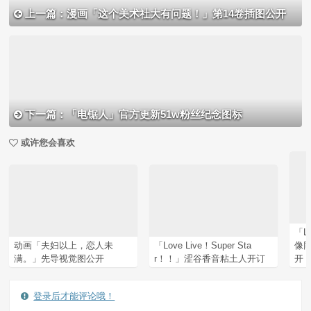
上一篇：漫画「这个美术社大有问题！」第14卷插图公开
下一篇：「电锯人」官方更新51w粉丝纪念图标
或许您会喜欢
「L
动画「夫妇以上，恋人未
「Love Live！Super Sta
像
满。」先导视觉图公开
r！！」涩谷香音粘土人开订
开
登录后才能评论哦！