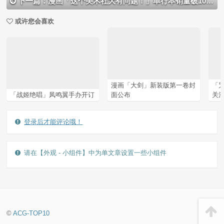
下一篇：漫画「这个美术社大有问题！」单行本销量破100万
或许您会喜欢
漫画「大剑」新装版第一卷封
「咒
「战姬绝唱」凤鸣翼手办开订
面公布
关
登录后才能评论哦！
请在【外观 - 小组件】中为单文章设置一些小组件
©
ACG-TOP10