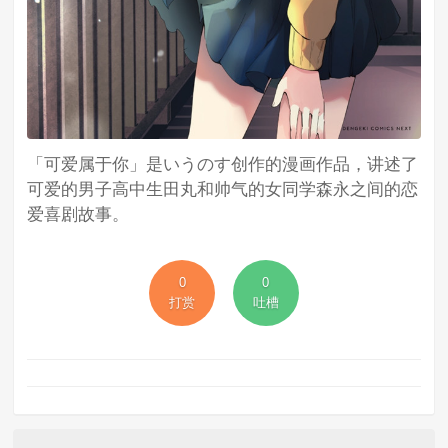
「可爱属于你」是いうのす创作的漫画作品，讲述了
可爱的男子高中生田丸和帅气的女同学森永之间的恋
爱喜剧故事。
0
0
打赏
吐槽