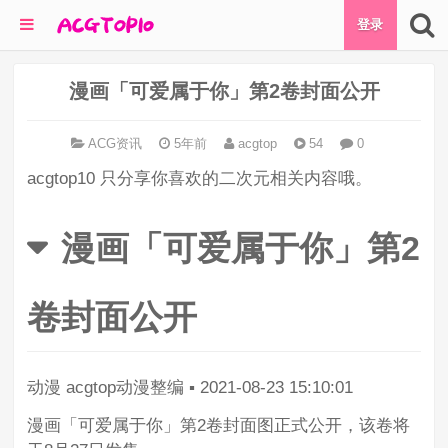
登录
漫画「可爱属于你」第2卷封面公开
ACG资讯
5年前
acgtop
54
0
acgtop10 只分享你喜欢的二次元相关内容哦。
漫画「可爱属于你」第2
卷封面公开
动漫
acgtop动漫整编
▪
2021-08-23 15:10:01
漫画「可爱属于你」第2卷封面图正式公开，该卷将