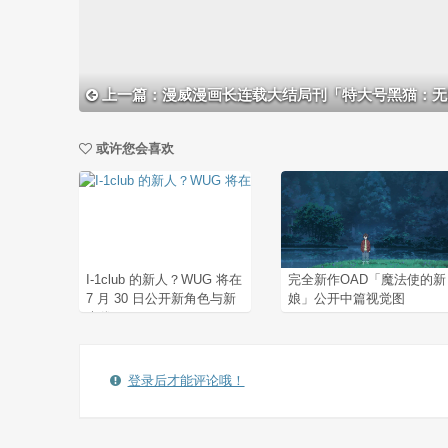
上一篇：漫威漫画长连载大结局刊「特大号黑猫：无限奖赏」信
或许您会喜欢
I-1club 的新人？WUG 将在
完全新作OAD「魔法使的新
7 月 30 日公开新角色与新
娘」公开中篇视觉图
声优
登录后才能评论哦！