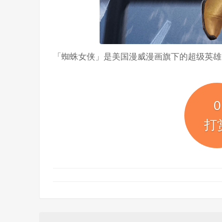
「蜘蛛女侠」是美国漫威漫画旗下的超级英雄
0
打