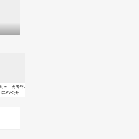
动画「勇者辞职不干了」第
「剑风传奇」格斯限定版手
来自风平
3弹PV公开
办开订
ove D
曲演唱者
退