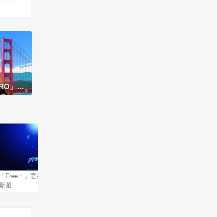
觉图公开
「Free！」官推更新剧场版
动画《异世界自杀小队》制
动画电
新图
作决定，先导PV公开
发布终