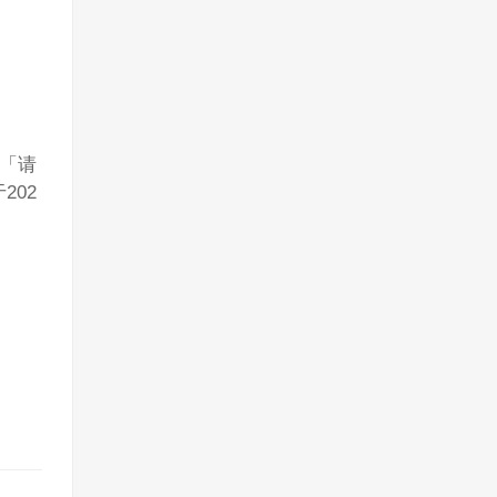
期「请
202