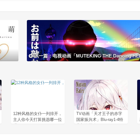
下一篇：电视动画「MUTEKING THE Dancing HERO」视
12种风格的女仆一列排开，
TV动画「天才王子的赤字
主人你今天打算挑选哪一位
国家振兴术」Blu-ray1-4特
呢(*´∀`)~♥
典新绘图公开