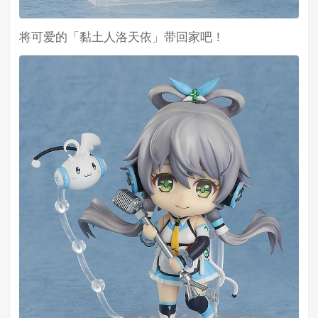
将可爱的「黏土人洛天依」带回家吧！