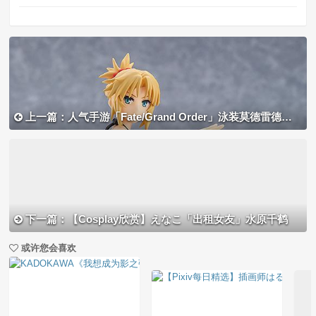
上一篇：人气手游「Fate/Grand Order」泳装莫德雷德登场！
下一篇：【Cosplay欣赏】えなこ「出租女友」水原千鹤
或许您会喜欢