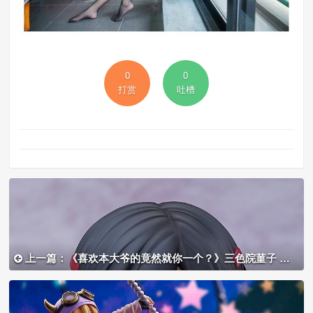
0
0
打赏
吐槽
上一篇：《喜欢本大爷的竟然就你一个？》三色院菫子 黏土人手办开定