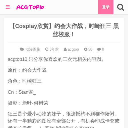
登录
【Cosplay欣赏】约会大作战，时崎狂三 黑
丝校服！
动漫图集
3年前
acgtop
58
0
acgtop10 只分享你喜欢的二次元相关内容哦。
原作：约会大作战
角色：时崎狂三
Cn：Stan酱_
摄影：新叶-何树荣
狂三是个爱小动物的妹子，很遗憾约不到猫作陪衬。
还有一半精彩的图没有全部公开，有机会印成卡套或
者本子发售。（..实际上我没那么高www