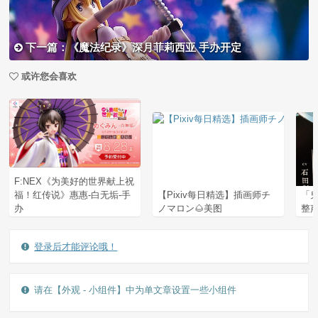
下一篇：《魔法纪录》深月菲莉西亚 手办开定
或许您会喜欢
F:NEX《为美好的世界献上祝
福！红传说》惠惠-白无垢-手
【Pixiv每日精选】插画师チ
「
办
ノマロン🌰美图
整
登录后才能评论哦！
请在【外观 - 小组件】中为单文章设置一些小组件