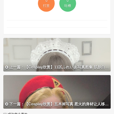
0
0
打赏
吐槽
上一篇：【Cosplay欣赏】11区ふれいあ写真图集 肌肤白嫩无暇清秀自然
下一篇：【Cosplay欣赏】五木昶写真 惹火的身材让人移不开视线