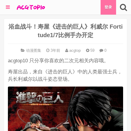
登录
浴血战斗！寿屋《进击的巨人》利威尔 Forti
tude1/7比例手办开定
动漫图集
3年前
acgtop
59
0
acgtop10 只分享你喜欢的二次元相关内容哦。
寿屋出品，来自《进击的巨人》中的人类最强士兵，
兵长利威尔以战斗姿态登场。