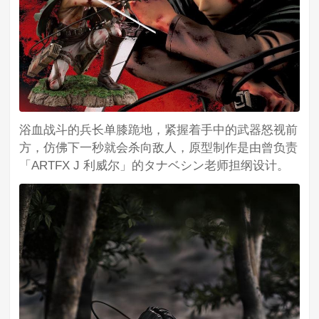
浴血战斗的兵长单膝跪地，紧握着手中的武器怒视前
方，仿佛下一秒就会杀向敌人，原型制作是由曾负责
「ARTFX J 利威尔」的タナベシン老师担纲设计。