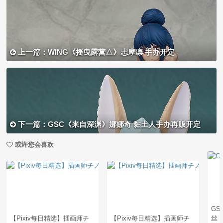
上一篇：WING《摇曳露营△》志摩凛 手办开定
下一篇：GSC《来自深渊》娜娜奇 黏土人手办再贩开定
或许您会喜欢
G
【Pixiv每日精选】插画师チ
【Pixiv每日精选】插画师チ
丝 