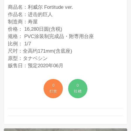
商品名：利威尔 Fortitude ver.
作品名：进击的巨人
制造商：寿屋
价格： 16,280日圆(含税)
规格： PVC涂装制完成品・附専用台座
比例： 1/7
尺吋：全高约171mm(含底座)
原型：タナベシン
贩售日：预定2020年06月
0
0
打赏
吐槽