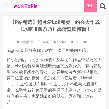
登录
【P站精选】超可爱Loli精灵，约会大作战
《冰芽川四糸乃》高清壁纸特辑！
动漫图集
5年前
acgtop
130
0
acgtop10 只分享你喜欢的二次元相关内容哦。
轻小说作品《约会大作战》及其衍生作品中登场的人
物。长相宛若法国娃娃般美丽的蓝发少女，有着梦幻
般的外貌和娇小的身材，外表年纪与五河琴里相近。
第二位登场的精灵，识别名为〈隐居者（Hermi
t）〉。生性温驯而胆小怕生，几乎不敢与人直接对
话。左手拿着的兔子型的手偶四糸奈（よしのん）是
独立的人格，也是她最好的朋友。喜欢和士道在一
起。