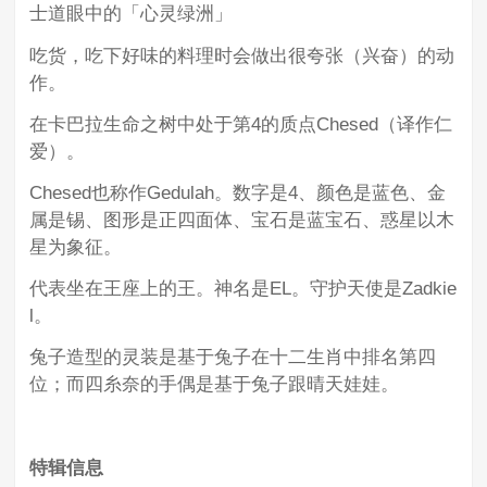
士道眼中的「心灵绿洲」
吃货，吃下好味的料理时会做出很夸张（兴奋）的动
作。
在卡巴拉生命之树中处于第4的质点Chesed（译作仁
爱）。
Chesed也称作Gedulah。数字是4、颜色是蓝色、金
属是锡、图形是正四面体、宝石是蓝宝石、惑星以木
星为象征。
代表坐在王座上的王。神名是EL。守护天使是Zadkie
l。
兔子造型的灵装是基于兔子在十二生肖中排名第四
位；而四糸奈的手偶是基于兔子跟晴天娃娃。
特辑信息