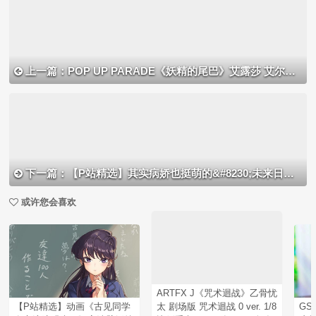
上一篇：POP UP PARADE《妖精的尾巴》艾露莎 艾尔莎手办
下一篇：【P站精选】其实病娇也挺萌的&#8230;未来日记《我妻由乃》高清壁纸特辑！
或许您会喜欢
ARTFX J《咒术迴战》乙骨忧
【P站精选】动画《古见同学
太 剧场版 咒术迴战 0 ver. 1/8
G