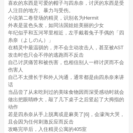
喜欢的东西是可爱的帽子与四糸奈，讨厌的东西是受
人注目的地方、暴力与受伤。
小说第二卷登场的精灵，识别名为Hermit
外表是蓝色头发，如同法国娃娃美丽的少女
年纪似乎和五河琴里相近，左手戴着兔子手偶的「四
糸奈（よしのん）」
在精灵中最温驯的，并不会主动攻击人，甚至被AST
攻击时也只会不停的逃跑而不反击
自己讨厌痛苦和被伤害，也相信别人一样讨厌而不会
伤害人
自己不太擅长于和外人沟通，通常都是由四糸奈来讲
话
当品尝了从未吃到过的美味食物因而深受感动时就会
做出把眼睛睁大，敲了几下桌子之后竖起了大拇指的
动作
若是四糸奈从手上脱离或是麻美了[6]，会濠淘大哭，
且会因为任何刺激反应而反击
攻略完毕后，入住精灵公寓的405室