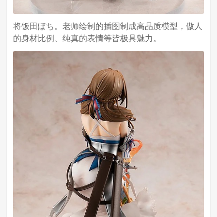
将饭田ぽち。老师绘制的插图制成高品质模型，傲人
的身材比例、纯真的表情等皆极具魅力。