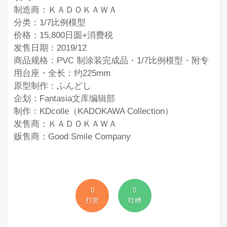
制造商：ＫＡＤＯＫＡＷＡ
分类：1/7比例模型
价格：15,800日圆+消费税
发售日期：2019/12
商品规格：PVC 制涂装完成品・1/7比例模型・附专
用台座・全长：约225mm
原型制作：ふんどし
企划：Fantasia文库编辑部
制作：KDcolle（KADOKAWA Collection）
发售商：ＫＡＤＯＫＡＷＡ
贩售商：Good Smile Company
0
0
打赏
吐槽