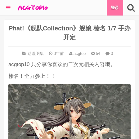
登录
Phat!《舰队Collection》舰娘 榛名 1/7 手办
开定
动漫图集
3年前
acgtop
54
0
acgtop10 只分享你喜欢的二次元相关内容哦。
榛名！全力参上！！