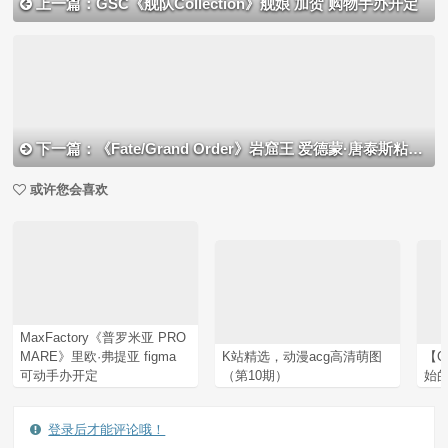
上一篇：GSC《舰队Collection》舰娘 加贺 购物手办开定
下一篇：《Fate/Grand Order》岩窟王 爱德蒙·唐泰斯粘土人手办开定
或许您会喜欢
MaxFactory《普罗米亚 PRO
MARE》里欧·弗提亚 figma
K站精选，动漫acg高清萌图
【C
可动手办开定
（第10期）
始
登录后才能评论哦！