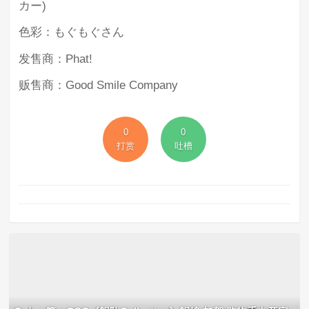
カー)
色彩：もぐもぐさん
发售商：Phat!
贩售商：Good Smile Company
0
0
打赏
吐槽