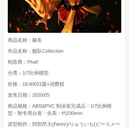
商品名称：榛名
作品名称：舰队Collection
制造商：Phat!
分类：1/7比例模型
价格：18,800日圆+消费税
发售日期：2020/05
商品规格：ABS&PVC 制涂装完成品・1/7比例模
型・附专用台座・全高：约230mm
原型制作：阿部昂大(Fenrir)/りゅういち(ピースメー