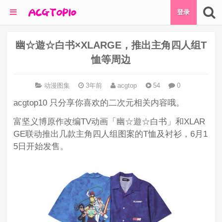
登录
幽☆遊☆白书×XLARGE，推出主角四人组T
恤等周边
动漫图集
3年前
acgtop
54
0
acgtop10 只分享你喜欢的二次元相关内容哦。
富坚义博原作改编TV动画「幽☆遊☆白书」和XLAR
GE联动推出几款主角四人组图案的T恤及衬衫，6月1
5日开始发售。