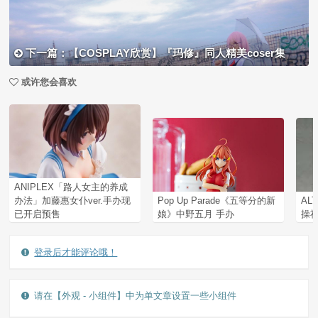
下一篇：【COSPLAY欣赏】『玛修』同人精美coser集
或许您会喜欢
ANIPLEX「路人女主的养成
办法」加藤惠女仆ver.手办现
Pop Up Parade《五等分的新
AL
已开启预售
娘》中野五月 手办
操祈
登录后才能评论哦！
请在【外观 - 小组件】中为单文章设置一些小组件