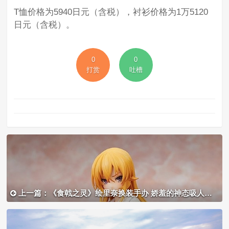
T恤价格为5940日元（含税），衬衫价格为1万5120
日元（含税）。
0
0
打赏
吐槽
上一篇：《食戟之灵》绘里奈换装手办 娇羞的神态吸人眼球