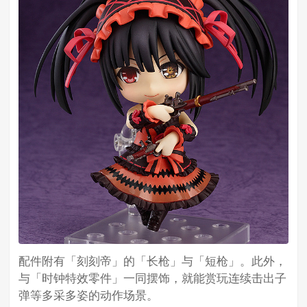
配件附有「刻刻帝」的「长枪」与「短枪」。此外，
与「时钟特效零件」一同摆饰，就能赏玩连续击出子
弹等多采多姿的动作场景。