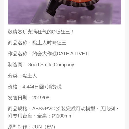
敬请赏玩充满狂气的Q版狂三！
商品名称：黏土人时崎狂三
作品名称：约会大作战DATE A LIVEⅡ
制造商：Good Smile Company
分类：黏土人
价格：4,444日圆+消费税
发售日期：2019/08
商品规格：ABS&PVC 涂装完成可动模型・无比例・
附专用台座・全高：约100mm
原型制作：JUN（EV）