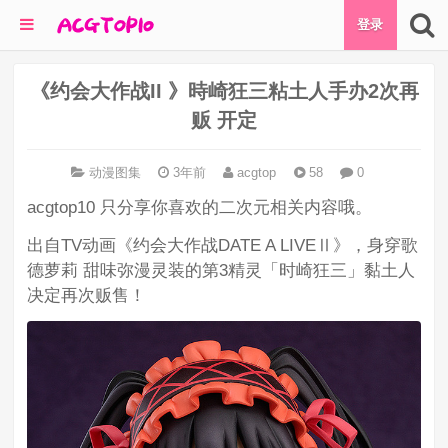
登录
《约会大作战II 》時崎狂三粘土人手办2次再
贩 开定
动漫图集
3年前
acgtop
58
0
acgtop10 只分享你喜欢的二次元相关内容哦。
出自TV动画《约会大作战DATE A LIVEⅡ》，身穿歌
德萝莉 甜味弥漫灵装的第3精灵「时崎狂三」黏土人
决定再次贩售！