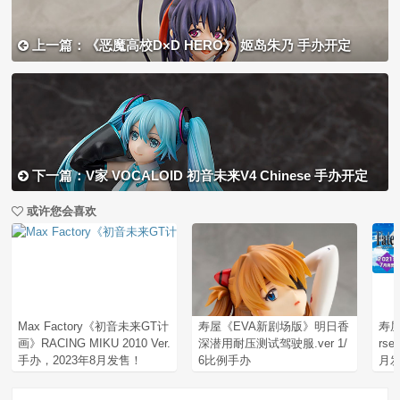
上一篇：《恶魔高校D×D HERO》 姬岛朱乃 手办开定
下一篇：V家 VOCALOID 初音未来V4 Chinese 手办开定
或许您会喜欢
Max Factory《初音未来GT计
寿屋《EVA新剧场版》明日香
寿屋《
画》RACING MIKU 2010 Ver.
深潜用耐压测试驾驶服.ver 1/
rs
手办，2023年8月发售！
6比例手办
月