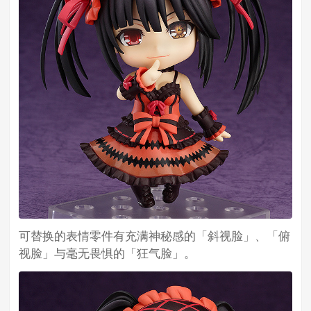
可替换的表情零件有充满神秘感的「斜视脸」、「俯
视脸」与毫无畏惧的「狂气脸」。